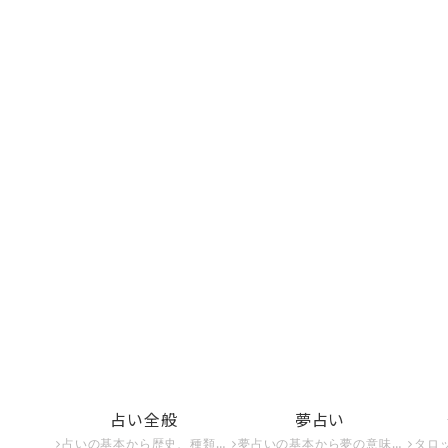
占い全般
夢占い
占いの基本から歴史、種類までを詳しく解説。占いの世界を深く知りたい方必見のコンテンツが満載です。
夢占いの基本から夢の意味、夢占いで未来を予知する方法までを紹介。夢占いで未来を知りたい方はこちら。
タロット占いの基本から