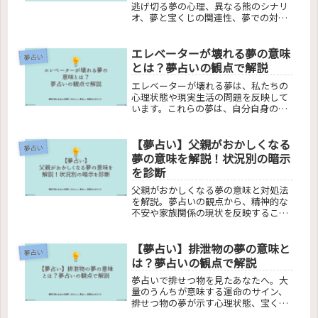
逃げ切る夢の心理、異なる熊のシナリ
オ、夢と宝くじの関連性、夢での対処
法、夢占いの深い洞察まで。熊に追い
かけられる夢の背後にあるメッセージ
エレベーターが壊れる夢の意味
を解き明かし、その意味と影響を総合
夢占い
的に分析。読者が夢の意味を理解し、
とは？夢占いの観点で解説
実生活に活かせるような内容を提供し
エレベーターが壊れる夢は、私たちの
ます。
心理状態や現実生活の問題を反映して
います。これらの夢は、自分自身のコ
ントロール喪失、人生の停滞、そして
深い不安や恐怖の象徴であることが多
【夢占い】父親がおかしくなる
いです。急上昇や急降下、止まらない
夢占い
エレベーターといった夢の種類によっ
夢の意味を解説！状況別の暗示
て、異なる感情や現実の問題が示唆さ
を診断
れます。
父親がおかしくなる夢の意味と対処法
を解説。夢占いの観点から、精神的な
不安や家族関係の現状を反映するこの
夢の背景を探り、現実の父親との関係
改善に役立つアドバイスを提供しま
【夢占い】排泄物の夢の意味と
す。夢を通じての自己理解深め、家族
夢占い
との絆を強化しましょう。
は？夢占いの観点で解説
夢占いで排せつ物を見たあなたへ。大
量のうんちが意味する運命のサイン、
排せつ物の夢が示す心理状態、宝くじ
との意外な関連性、動物の排せつ物の