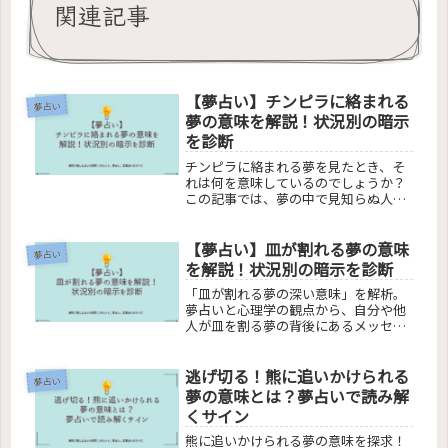
関連記事
【夢占い】チンピラに絡まれる
夢占い
夢の意味を解説！状況別の暗示
を診断
チンピラに絡まれる夢を見たとき、そ
れは何を意味しているのでしょうか？
この記事では、夢の中で見知らぬ人物
やチンピラに絡まれる心理的背景、夢
占いの解釈、そしてこれらの夢が現実
【夢占い】皿が割れる夢の意味
生活に与える影響について探求しま
夢占い
す。自己認識との関係性、逃避行動の
を解説！状況別の暗示を診断
意味、そして酔っ払いや変な人物が夢
「皿が割れる夢の深い意味」を解析。
に現れる理由についても解説。チンピ
夢占いと心理学の観点から、自分や他
ラに絡まれる夢が示す不安やストレス
人が皿を割る夢の背後にあるメッセー
を理解し、心の奥底にあるメッセージ
ジを探ります。皿の種類、割れる音の
を読み解きましょう。
心理的影響、スピリチュアルな側面ま
逃げ切る！熊に追いかけられる
で、夢の解釈を詳細に掘り下げ、見た
夢占い
後の心の対処法も提案します。この記
夢の意味とは？夢占いで読み解
事で、皿が割れる夢の意味を深く理解
くサイン
し、あなたの心の状態を読み解きまし
ょう。
熊に追いかけられる夢の意味を探求！