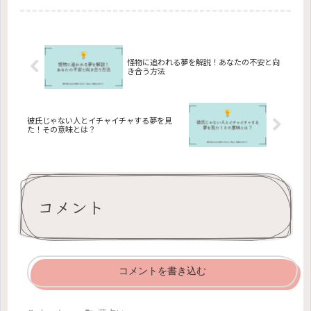
夢解釈、さらに色と形が示すメッセー
ジまで詳細に解説します。夢での不思
議な出来事が、実はあなたの運命や心
理を映し出しているかもしれません。
この記事で夢占いの意味を探り、あな
たの悩みを解消しましょう。
怪物に追われる夢を解説！あなたの不安と向
き合う方法
彼氏じゃない人とイチャイチャする夢を見
た！その意味とは？
コメント
コメントを書き込む