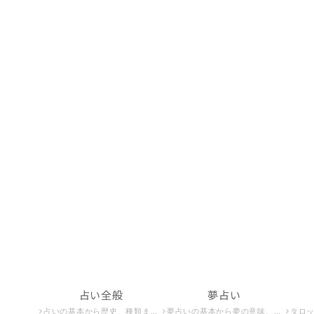
占い全般
夢占い
占いの基本から歴史、種類までを詳しく解説。占いの世界を深く知りたい方必見のコンテンツが満載です。
夢占いの基本から夢の意味、夢占いで未来を予知する方法までを紹介。夢占いで未来を知りたい方はこちら。
タロット占いの基本から