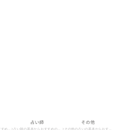
占い師
その他
を占いたい方はこちら。
占い師の基本からおすすめの占い師、占い師になる方法までを紹介。占い師の世界を知りたい方はこちら。
その他の占いの基本からおすすめの占い、無料でできる占いまでを紹介。占いの世界をもっと知りたい方はこちら。