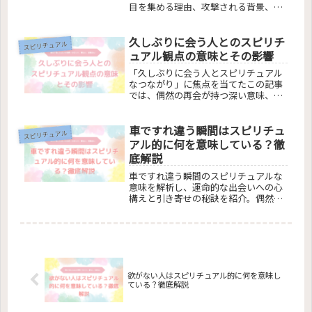
目を集める理由、攻撃される背景、ス
ピリチュアルな側面、日常生活での人
間関係の特徴までを簡潔に解説。読者
久しぶりに会う人とのスピリチ
の疑問を明確に答え、理解を深める内
スピリチュアル
容で構成。この記事で、なぜある人が
ュアル観点の意味とその影響
目立つのかの謎を解き明かします。
「久しぶりに会う人とスピリチュアル
なつながり」に焦点を当てたこの記事
では、偶然の再会が持つ深い意味、懐
かしい人との再会が運気に与える影
響、ツインレイとの可能性、そして再
車ですれ違う瞬間はスピリチュ
会が人間関係と自己成長にどう影響す
スピリチュアル
るかを解説します。スピリチュアルな
アル的に何を意味している？徹
視点から見た再会の重要性を理解する
底解説
ことで、あなたの人生に新たな意味を
見出す手助けになります。
車ですれ違う瞬間のスピリチュアルな
意味を解析し、運命的な出会いへの心
構えと引き寄せの秘訣を紹介。偶然の
出来事から学ぶ深い精神的メッセージ
と、それがもたらすポジティブな変化
に焦点を当て、日常の奇跡を発見する
方法を探ります。
欲がない人はスピリチュアル的に何を意味し
ている？徹底解説