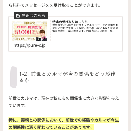
ら無料でメッセージをを受け取ることができます。
特典の受け取りはこちら
親を捨てる行動のスピリチュアルメッセージの詳細をあ
なたに合わせて詳しく解説、誰も知らないあなただけの
潜在意識を丁寧に教えます。超実力派占い師の一覧、そ
の他、ペンデュラム・エネルギー調整・エネルギー診
断・チャクラ診断・カラー診断・祈願・祈祷・縁結び・
姓名判断・オーラ診断・コーチングなど、成功に導くお
告げを今すぐ聞けます
https://pure-c.jp
1-2. 前世とカルマが今の関係をどう形作
るか
前世とカルマは、現在の私たちの関係性に大きな影響を与え
ています。
特に、毒親との関係において、前世での経験やカルマが今生
の関係性に深く関わっていることがあります。