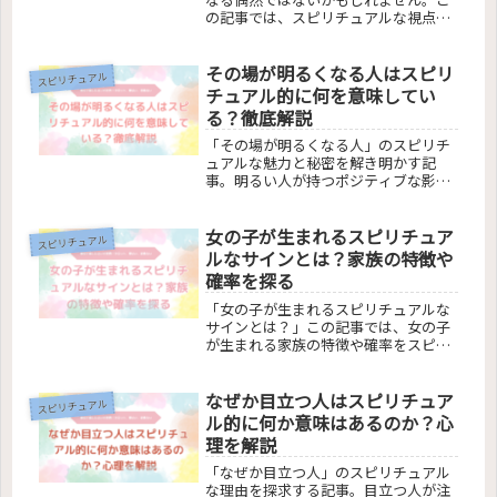
の記事では、スピリチュアルな視点か
ら突然のあざが持つ意味を探求しま
す。前世からのメッセージ、身体の部
その場が明るくなる人はスピリ
位ごとのスピリチュアルな意味、受け
スピリチュアル
取るべきアドバイスまで、あざと向き
チュアル的に何を意味してい
合う新たな方法を提案します。スピリ
る？徹底解説
チュアルなメッセージを活かし、自己
成長の一歩を踏み出しましょう。
「その場が明るくなる人」のスピリチ
ュアルな魅力と秘密を解き明かす記
事。明るい人が持つポジティブな影響
力とその理由、自分もそうなる方法、
そしてその影響が及ぶ範囲について詳
女の子が生まれるスピリチュア
しく解説します。読むことで、あなた
スピリチュアル
も周囲を明るくする力を身につけるこ
ルなサインとは？家族の特徴や
とができるようになります。
確率を探る
「女の子が生まれるスピリチュアルな
サインとは？」この記事では、女の子
が生まれる家族の特徴や確率をスピリ
チュアルな視点と科学的根拠を交えて
探ります。ジンクスと妊娠中のサイ
なぜか目立つ人はスピリチュア
ン、食生活の影響、家系や遺伝の役割
スピリチュアル
についても詳しく解説。女の子を育て
ル的に何か意味はあるのか？心
る家庭の日常や心理的側面も掘り下
理を解説
げ、読者が性別に関する疑問や悩みを
解消できる内容を提供します。
「なぜか目立つ人」のスピリチュアル
な理由を探求する記事。目立つ人が注