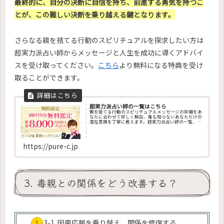
最終的に、自分の決断に自信を持ち、前進する勇気を持つこ
とが、この難しい決断を乗り越える鍵となります。
さらなる親を捨てる行動のスピリチュアルを探求したい方は
超実力派占い師からメッセージと人生を成功に導くアドバイ
スを受け取ってください。
こちら
より無料になる特典を受け
取ることができます。
超実力派占い師の一覧はこちら
親を捨てる行動のスピリチュアルメッセージの詳細をあ
なたに合わせて詳しく解説、誰も知らないあなただけの
潜在意識を丁寧に教えます。超実力派占い師の一覧、そ
の他、ペンデュラム・エネルギー調整・エネルギー診
断・チャクラ診断・カラー診断・祈願・祈祷・縁結び・
姓名判断・オーラ診断・コーチングなど、成功に導くお
告げを今すぐ聞けます
https://pure-c.jp
3. 毒親との関係をどう改善する？
3-1. 因果応報を乗り越え、関係を修復する