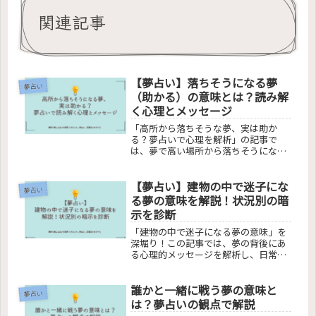
関連記事
【夢占い】落ちそうになる夢
夢占い
（助かる）の意味とは？読み解
く心理とメッセージ
「高所から落ちそうな夢、実は助か
る？夢占いで心理を解析」の記事で
は、夢で高い場所から落ちそうになる
体験の心理的意味を深堀りします。不
安やストレスが反映される理由から、
【夢占い】建物の中で迷子にな
困難を乗り越える力の象徴まで、夢占
夢占い
いの観点で解説。また、崖、ビル、
る夢の意味を解説！状況別の暗
海、穴など、夢のシーン別分析を通じ
示を診断
て、夢が教えるメッセージに迫りま
す。読者の不安を解消し、夢の背後に
「建物の中で迷子になる夢の意味」を
ある心理を明らかにすることで、日常
深堀り！この記事では、夢の背後にあ
生活へのポジティブな影響を提供する
る心理的メッセージを解析し、日常生
内容となっています。
活における不安や変化への適応、自己
発見の旅へと誘います。夢が示すサイ
誰かと一緒に戦う夢の意味と
ンを読み解き、自分自身との対話を深
夢占い
めるためのヒントを提供します。
は？夢占いの観点で解説