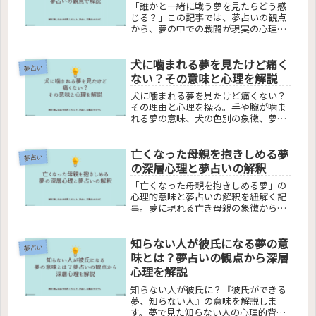
「誰かと一緒に戦う夢を見たらどう感
じる？」この記事では、夢占いの観点
から、夢の中での戦闘が現実の心理状
態や欲求をどのように映し出している
かを解析します。知らない人や異性、
犬に噛まれる夢を見たけど痛く
家族との戦い、守るための強さ、逃走
夢占い
中の戦い、そして不思議な生き物との
ない？その意味と心理を解説
戦いまで、様々なシナリオを通じて、
犬に噛まれる夢を見たけど痛くない？
夢の象徴と現実世界の関連性を探りま
その理由と心理を探る。手や腕が噛ま
す。この深い洞察は、あなたが見た
れる夢の意味、犬の色別の象徴、夢占
「誰かと一緒に戦う夢」の真の意味を
いでの犬に噛まれる夢の全体的な解釈
明らかにし、心の内なる声に耳を傾け
を詳しく解説。痛みがない夢の深層心
るきっかけを提供します。
亡くなった母親を抱きしめる夢
理と運気の変化の兆しを分かりやすく
夢占い
説明し、読者の疑問を明快に解消しま
の深層心理と夢占いの解釈
す。
「亡くなった母親を抱きしめる夢」の
心理的意味と夢占いの解釈を紐解く記
事。夢に現れる亡き母親の象徴から、
抱きしめる行動の心理的背景、夢の中
での会話内容の重要性までを網羅的に
知らない人が彼氏になる夢の意
解説。夢の中での母親との関係が示す
夢占い
深層心理や感情処理のヒントを提供
味とは？夢占いの観点から深層
し、読者の内面理解と心の平和に貢献
心理を解説
します。夢占いの視点から亡き母親と
の出会いをどう解釈すべきかにも焦点
知らない人が彼氏に？『彼氏ができる
を当て、夢を見た人の悩みや疑問を解
夢、知らない人』の意味を解説しま
消します。
す。夢で見た知らない人の心理的背景