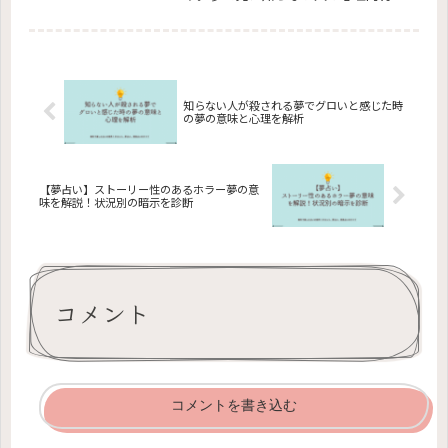
から、夢と現実の恋愛感情の関連性、
夢占いでの解釈まで。また、夢の恋愛
体験を現実にどう活かすかについても
考察します。この記事では、夢の中で
の恋愛が現実の人間関係にどのように
反映されるのかを理解し、それを現実
の恋愛に活かすヒントを提供します。
知らない人が殺される夢でグロいと感じた時
の夢の意味と心理を解析
【夢占い】ストーリー性のあるホラー夢の意
味を解説！状況別の暗示を診断
コメント
コメントを書き込む