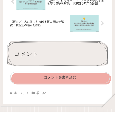
ための具体的なアプローチを提供しま
【夢占い】好きな人とツーショット写真を撮
る夢の意味を解説！状況別の暗示を診断
す。この記事は、心の健康と良質な睡
眠に関心のある方々に最適な内容を提
供します。
【夢占い】古い家に引っ越す夢の意味を解
説！状況別の暗示を診断
コメント
コメントを書き込む
ホーム
夢占い