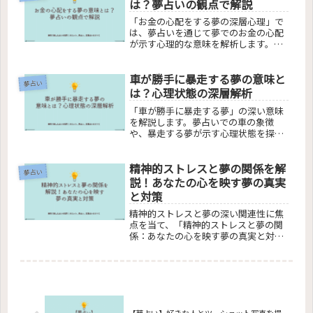
は？夢占いの観点で解説
「お金の心配をする夢の深層心理」で
は、夢占いを通じて夢でのお金の心配
が示す心理的な意味を解析します。夢
でのお金がなくなる恐怖、お金を払え
と迫られるプレッシャー、そして財布
車が勝手に暴走する夢の意味と
が空の夢が示す無力感と経済的な不安
夢占い
を掘り下げ、現実生活での不安を解消
は？心理状態の深層解析
する対処法を提案します。この記事
「車が勝手に暴走する夢」の深い意味
は、夢と現実のつながりを理解し、日
を解説します。夢占いでの車の象徴
常のストレスや不安を解決するための
や、暴走する夢が示す心理状態を探り
手がかりを提供します。
ます。他人の車や未経験の運転シーン
など、様々な状況での夢の解釈を提
精神的ストレスと夢の関係を解
供。あなたの無意識が送るメッセージ
夢占い
を解き明かし、日常生活にどう活かす
説！あなたの心を映す夢の真実
かのヒントも。
と対策
精神的ストレスと夢の深い関連性に焦
点を当て、「精神的ストレスと夢の関
係：あなたの心を映す夢の真実と対
策」という記事では、ストレスがなぜ
悪夢を引き起こすのか、どのようにし
て夢が私たちの精神状態を反映するの
かを解説します。また、悪夢からの脱
出方法と、ストレスフリーな睡眠への
道を提案し、読者の睡眠の質を高める