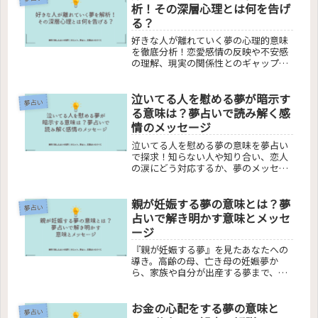
析！その深層心理とは何を告げ
る？
好きな人が離れていく夢の心理的意味
を徹底分析！恋愛感情の反映や不安感
の理解、現実の関係性とのギャップを
解説し、夢がもたらすメッセージとそ
の後の行動指針を提案。読者の疑問を
泣いてる人を慰める夢が暗示す
解消し、恋愛心理についての深い洞察
夢占い
を提供します。
る意味は？夢占いで読み解く感
情のメッセージ
泣いてる人を慰める夢の意味を夢占い
で探求！知らない人や知り合い、恋人
の涙にどう対応するか、夢のメッセー
ジを解析し、それが現実の感情や関係
にどう反映されるかを深く掘り下げま
親が妊娠する夢の意味とは？夢
す。夢での涙が暗示する心理的な意味
夢占い
を明らかにし、日常生活への応用を提
占いで解き明かす意味とメッセ
案します。この記事で、夢の中での慰
ージ
めや抱擁が示す深層心理を理解しまし
ょう。
『親が妊娠する夢』を見たあなたへの
導き。高齢の母、亡き母の妊娠夢か
ら、家族や自分が出産する夢まで、夢
占いでの意味を解明。夢が伝えるメッ
セージを探る記事で、あなたの疑問に
お金の心配をする夢の意味と
答え、心のモヤモヤを晴らします。
夢占い