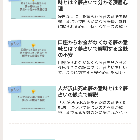
しく探求。夢と現実のつながりを理解
味とは？夢占いで分かる深層心
し、不安や願望の背後にある意味を解
理
き明かします。自己認識の重要性を学
び、心のメッセージを読み取るための
好きな人に手を握られる夢の意味を探
手引きとなる内容です。
究。夢占いで明らかになる感情、異性
に握られる心理、特別なケースの解
釈、そして具体的なアドバイスまで。
この記事では、好きな人に手を握られ
口座からお金がなくなる夢の意
る夢が示す深層心理を探り、日常生活
夢占い
での活かし方を提案します。夢のメッ
味とは？夢占いで解明する金銭
セージを理解し、心理的な影響を解明
の不安
することで、読者の疑問を解消しま
す。
口座からお金がなくなる夢を見たらど
う思う？この記事では、夢占いを用い
て、お金に関する不安や心理を解明し
ます。夢の中での貯金減少やお金の盗
難は、現実世界の金銭事情と深く関連
人が沢山死ぬ夢の意味とは？夢
している可能性があります。また、夢
夢占い
占いから得られるポジティブなメッセ
占いの観点で解説
ージを通じて、金銭管理の改善や心理
「人が沢山死ぬ夢を見た時の意味と対
的な安定につなげる方法を探ります。
処法」について夢占いの専門家が解
この記事を読めば、お金に関する夢の
説。夢で見る多数の死に隠された心理
真の意味を理解し、日常生活での不安
的意味と影響を掘り下げ、身近な人の
を解消するヒントを見つけることがで
死の夢がもたらすメッセージ、残酷な
きます。
夢を続けて見る理由とその背景、夢と
現実の感情の関連性について簡潔に説
明します。この記事で、不安や疑問を