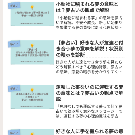
小動物に噛まれる夢の意味と
夢占い
は？夢占いの観点で解説
「小動物に噛まれる夢」の意味を夢占
いで解読。不安や成長、新しい始まり
を象徴する夢の背後にある心理状態
や、日常生活における対応方法を紹
介。ハムスターやうさぎなど、さまざ
【夢占い】好きな人が友達と付
まな動物に焦点を当てた深い分析を通
夢占い
じて、あなたの悩みを解消します。
き合う夢の意味を解説！状況別
の暗示を診断
好きな人が友達と付き合う夢を見たら
どう解釈すべき？心理的背景、夢占い
の意味、恋愛の暗示を分かりやすく解
説。夢での嫉妬心、逆夢の可能性、自
己理解へのヒントまで、夢解釈のすべ
運転した事ないのに運転する夢
てを包括的に紹介します。夢と現実の
夢占い
関係性を明らかにし、深層心理を探り
の意味とは？夢占いの観点で解
ます。
説
「免許なしでも運転する夢って何？夢
占いで読み解く意外なメッセージ」で
は、運転する夢の心理的意味を夢占い
を通して解析します。無免許運転や苦
手な運転、知らない車や家族・友人の
好きな人に手を握られる夢の意
運転する夢など、様々なシナリオを詳
夢占い