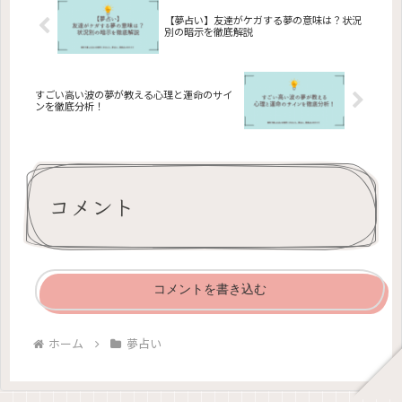
解消し、夢の中での死に直面した際の
心理的な対処法を学びましょう。
【夢占い】友達がケガする夢の意味は？状況
別の暗示を徹底解説
すごい高い波の夢が教える心理と運命のサイ
ンを徹底分析！
コメント
コメントを書き込む
ホーム
夢占い