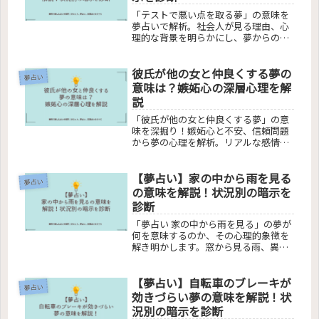
「テストで悪い点を取る夢」の意味を
夢占いで解析。社会人が見る理由、心
理的な背景を明らかにし、夢からの教
訓を提供します。不安やプレッシャ
ー、自己評価の低さが反映されるこの
彼氏が他の女と仲良くする夢の
夢の背後にあるメッセージを探り、対
夢占い
処法や未来へのヒントを提案。読者の
意味は？嫉妬心の深層心理を解
悩みを解決し、心理的な成長への道を
説
示します。
「彼氏が他の女と仲良くする夢」の意
味を深掘り！嫉妬心と不安、信頼問題
から夢の心理を解析。リアルな感情と
夢の関連性、関係の向上へのヒントま
で。夢から学ぶ自己理解と恋愛の在り
【夢占い】家の中から雨を見る
方を案内します。
夢占い
の意味を解説！状況別の暗示を
診断
「夢占い 家の中から雨を見る」の夢が
何を意味するのか、その心理的象徴を
解き明かします。窓から見る雨、異性
が登場する夢、雨の種類別のメッセー
ジなど、夢占いの専門家が分かりやす
【夢占い】自転車のブレーキが
く解説。あなたの夢が示す幸運や潜在
夢占い
的な悩みを理解し、心のバランスを取
効きづらい夢の意味を解説！状
り戻しましょう。読者が直面する心理
況別の暗示を診断
状態と対処法を簡潔に伝え、夢の背後