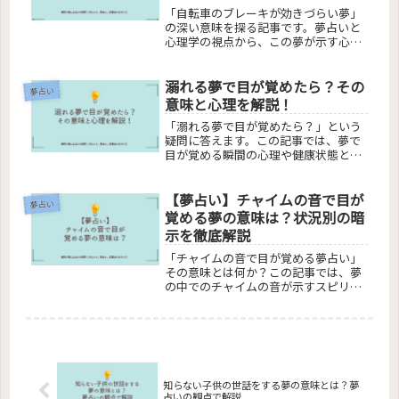
にある深い意味を探ります。
「自転車のブレーキが効きづらい夢」
の深い意味を探る記事です。夢占いと
心理学の視点から、この夢が示す心理
的意味やメッセージを解説。なぜこの
夢を見るのか、ブレーキ夢が示唆する
溺れる夢で目が覚めたら？その
もの、夢から得られる洞察とは何か？
夢占い
スピリチュアルな解釈も含め、夢を通
意味と心理を解説！
じた自己理解と成長のヒントを提供し
「溺れる夢で目が覚めたら？」という
ます。不安やストレスのサインを読み
疑問に答えます。この記事では、夢で
解き、健康な心理状態への道を探る内
目が覚める瞬間の心理や健康状態との
容です。
関連、そして夢からのポジティブなメ
ッセージを簡潔に解説。あなたの心理
【夢占い】チャイムの音で目が
と健康を理解する手がかりを提供しま
夢占い
す。
覚める夢の意味は？状況別の暗
示を徹底解説
「チャイムの音で目が覚める夢占い」
その意味とは何か？この記事では、夢
の中でのチャイムの音が示すスピリチ
ュアルなメッセージ、心理学的分析、
さまざまなシナリオの解釈を解説しま
す。夢のチャイムの音を通じて自己理
解を深め、日常生活に活かすヒントを
提供します。夢占いに興味がある方、
夢の意味を知りたい方に最適な内容で
す。
知らない子供の世話をする夢の意味とは？夢
占いの観点で解説