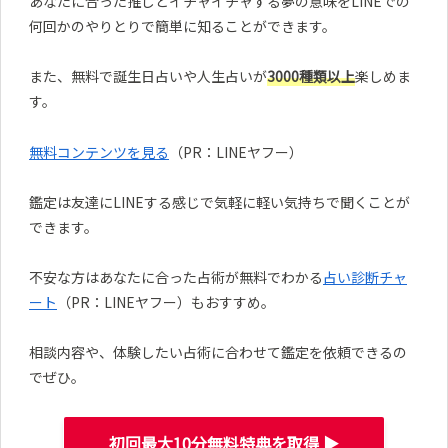
あなたに合った推しとイチャイチャする夢の意味をLINEでの
何回かのやりとりで簡単に知ることができます。
また、無料で誕生日占いや人生占いが
3000種類以上
楽しめま
す。
無料コンテンツを見る
（PR：LINEヤフー）
鑑定は友達にLINEする感じで気軽に軽い気持ちで聞くことが
できます。
不安な方はあなたに合った占術が無料でわかる
占い診断チャ
ート
（PR：LINEヤフー）もおすすめ。
相談内容や、体験したい占術に合わせて鑑定を依頼できるの
でぜひ。
初回最大10分無料特典を取得 ▶︎