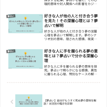
理的意味や対人関係への影響をカジュ
アルに解析。友達が泣く夢が示すメッ
セージを読み解き、あなたの感情や人
好きな人が他の人と付き合う夢
間関係の見直しに役立てます。夢から
夢占い
のヒントを活かし、より良い人生を築
を見た！その深層心理とは？夢
くためのアドバイスを提供。
占いで解明
好きな人が他の人と付き合う夢の深層
心理を夢占いで解明します。夢のシナ
リオ別の意味、隠された感情、現実の
恋愛との関係を掘り下げ、夢の後の最
適な対処法を提案。恋愛における不安
好きな人に手を握られる夢の意
や自己評価の問題を明らかにし、心理
夢占い
的な理解を深めます。
味とは？夢占いで分かる深層心
理
好きな人に手を握られる夢の意味を探
究。夢占いで明らかになる感情、異性
に握られる心理、特別なケースの解
釈、そして具体的なアドバイスまで。
この記事では、好きな人に手を握られ
る夢が示す深層心理を探り、日常生活
での活かし方を提案します。夢のメッ
セージを理解し、心理的な影響を解明
することで、読者の疑問を解消しま
す。
【夢占い】自分がもうすぐ死ぬ夢の意味を解
説！状況別の暗示を診断