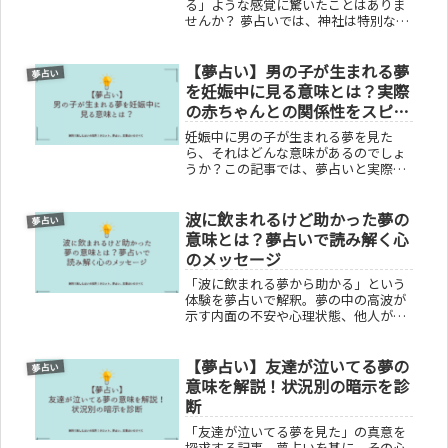
る」ような感覚に驚いたことはありま
せんか？ 夢占いでは、神社は特別な意
味を持ちますが、その具体的な意味は
何でしょうか？この記事では、神社の
【夢占い】男の子が生まれる夢
夢が持つ意味や、なぜ「呼ばれてる」
夢占い
と感じるのかについて探求します。夢
を妊娠中に見る意味とは？実際
の...
の赤ちゃんとの関係性をスピリ
チュアル観点から徹底解説
妊娠中に男の子が生まれる夢を見た
ら、それはどんな意味があるのでしょ
うか？この記事では、夢占いと実際の
性別予知の可能性について掘り下げ、
旦那さんの役割、スピリチュアルなメ
波に飲まれるけど助かった夢の
ッセージ、そして夢と妊娠経過の関連
夢占い
性を解説します。夢解釈の信頼性か
意味とは？夢占いで読み解く心
ら、妊娠中の夢を楽しむコツまで、妊
のメッセージ
娠中に見る夢の意味を徹底的に紐解き
ます。
「波に飲まれる夢から助かる」という
体験を夢占いで解釈。夢の中の高波が
示す内面の不安や心理状態、他人が飲
まれる夢の深層心理、逃げる夢の意味
を探ります。波に飲まれても助かる夢
【夢占い】友達が泣いてる夢の
が教える心のメッセージと適切な対処
夢占い
法を分かりやすく解説し、読者の疑問
意味を解説！状況別の暗示を診
や悩みを解消します。
断
「友達が泣いてる夢を見た」の真意を
探求する記事。夢占いを基に、その心