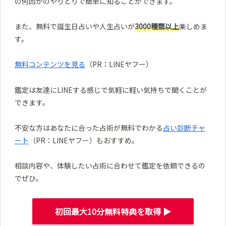
の何回かのやりとりで簡単に知ることができます。
また、無料で誕生日占いや人生占いが
3000種類以上
楽しめま
す。
無料コンテンツを見る
（PR：LINEヤフー）
鑑定は友達にLINEする感じで気軽に軽い気持ちで聞くことが
できます。
不安な方はあなたに合った占術が無料でわかる
占い診断チャ
ート
（PR：LINEヤフー）もおすすめ。
相談内容や、体験したい占術に合わせて鑑定を依頼できるの
でぜひ。
初回最大10分無料特典を取得 ▶︎