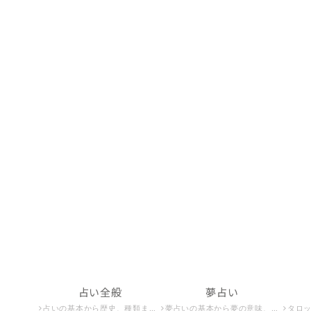
占い全般
夢占い
占いの基本から歴史、種類までを詳しく解説。占いの世界を深く知りたい方必見のコンテンツが満載です。
夢占いの基本から夢の意味、夢占いで未来を予知する方法までを紹介。夢占いで未来を知りたい方はこちら。
タロット占いの基本から