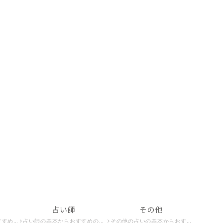
占い師
その他
を占いたい方はこちら。
占い師の基本からおすすめの占い師、占い師になる方法までを紹介。占い師の世界を知りたい方はこちら。
その他の占いの基本からおすすめの占い、無料でできる占いまでを紹介。占いの世界をもっと知りたい方はこちら。