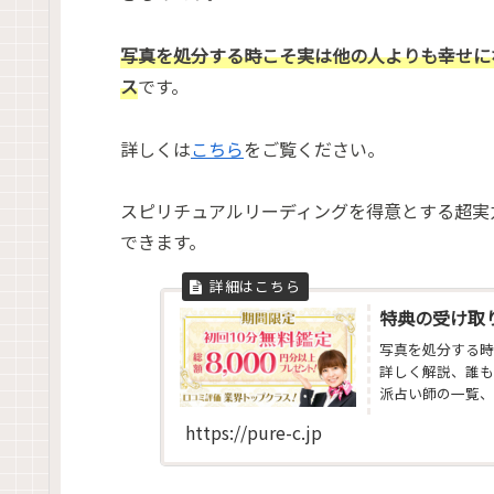
写真を処分する時こそ実は他の人よりも幸せに
ス
です。
詳しくは
こちら
をご覧ください。
スピリチュアルリーディングを得意とする超実
できます。
特典の受け取
写真を処分する時
詳しく解説、誰も
派占い師の一覧、
断・チャクラ診断
https://pure-c.jp
診断・コーチング