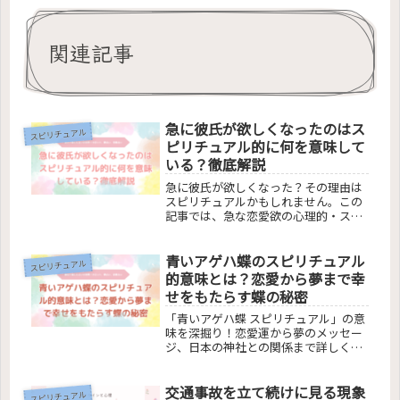
関連記事
急に彼氏が欲しくなったのはス
スピリチュアル
ピリチュアル的に何を意味して
いる？徹底解説
急に彼氏が欲しくなった？その理由は
スピリチュアルかもしれません。この
記事では、急な恋愛欲の心理的・スピ
リチュアルな背景、恋愛を引き寄せる
前兆、そしてそのサインにどう対応す
青いアゲハ蝶のスピリチュアル
るかを解説します。自分磨きから宇宙
スピリチュアル
のエネルギーとの同調まで、恋愛をス
的意味とは？恋愛から夢まで幸
ピリチュアルな視点で捉え、豊かな関
せをもたらす蝶の秘密
係を築くためのヒントをお伝えしま
す。
「青いアゲハ蝶 スピリチュアル」の意
味を深掘り！恋愛運から夢のメッセー
ジ、日本の神社との関係まで詳しく解
説。色別の蝶が持つスピリチュアルな
意味や、蝶がもたらす幸運の秘密を紹
交通事故を立て続けに見る現象
介します。あなたの人生に蝶がもたら
スピリチュアル