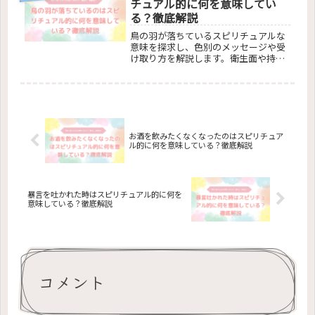
チュアル的に何を意味してい
てスピリチュアルな視点で恋愛を見る
る？徹底解説
方法についても解説。恋愛の深い意味
を理解し、前向きな一歩を踏み出すた
鳥の羽が落ちているスピリチュアルな
めのヒントを提供します。
意味を探求し、色別のメッセージや受
け取り方を解説します。衛生面や持ち
帰りのエチケット、羽を使ったスピリ
チュアルな練習まで、羽からのメッセ
ージを日常生活に取り入れ、ポジティ
ブな変化を促すためのガイドです。
お酒を飲みたくなくなったのはスピリチュア
ル的に何を意味している？徹底解説
暴言を吐かれた時はスピリチュアル的に何を
意味している？徹底解説
コメント