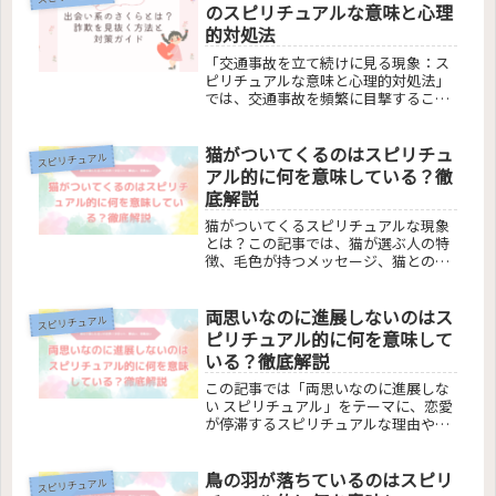
す神秘的なメッセージを探求しましょ
のスピリチュアルな意味と心理
う。
的対処法
「交通事故を立て続けに見る現象：ス
ピリチュアルな意味と心理的対処法」
では、交通事故を頻繁に目撃すること
の背後にあるスピリチュアルなメッセ
ージと運気の関連性を探り、心理状態
猫がついてくるのはスピリチュ
とその対策、事故目撃の連鎖を断ち切
スピリチュアル
る方法、および周囲の事故と自分との
アル的に何を意味している？徹
関係について解説します。この記事
底解説
で、立て続けに事故を目撃する現象の
理由と対処法を理解し、心理的な安定
猫がついてくるスピリチュアルな現象
を得るための実践的アドバイスを提供
とは？この記事では、猫が選ぶ人の特
します。
徴、毛色が持つメッセージ、猫との正
しい関わり方を解説し、猫がもたらす
運気の変化について深掘りします。猫
両思いなのに進展しないのはス
との不思議な縁から幸運を引き寄せる
スピリチュアル
方法を学びましょう。
ピリチュアル的に何を意味して
いる？徹底解説
この記事では「両思いなのに進展しな
い スピリチュアル」をテーマに、恋愛
が停滞するスピリチュアルな理由や、
ツインレイの関係、そして進展しない
関係から抜け出す方法を探ります。実
鳥の羽が落ちているのはスピリ
らない恋から学ぶ教訓、運命の人との
スピリチュアル
出会いの前に立ちはだかる試練、そし