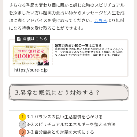
さらなる季節の変わり目に眠いと感じた時のスピリチュアル
を探求したい方は超実力派占い師からメッセージと人生を成
功に導くアドバイスを受け取ってください。
こちら
より無料
になる特典を受け取ることができます。
超実力派占い師の一覧はこちら
季節の変わり目に眠いと感じた時のスピリチュアルメッ
セージの詳細をあなたに合わせて詳しく解説、誰も知ら
ないあなただけの潜在意識を丁寧に教えます。超実力派
占い師の一覧、その他、ペンデュラム・エネルギー調
整・エネルギー診断・チャクラ診断・カラー診断・祈
願・祈祷・縁結び・姓名判断・オーラ診断・コーチング
など、成功に導くお告げを今すぐ聞けます
https://pure-c.jp
3.異常な眠気にどう対処する？
3-1.バランスの良い生活習慣を心がける
3-2.スピリチュアルなエネルギーを整える方法
3-3.自分自身との対話を大切にする