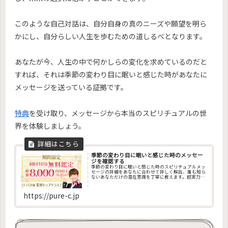
このような自己対話は、自分自身の真のニーズや願望を明ら
かにし、自分らしい人生を歩むための道しるべとなります。
あなたが今、人生の中で何かしらの変化を求めているのだと
すれば、それは季節の変わり目に眠いと感じた時があなたに
メッセージを送っている証拠です。
特典
を受け取り、メッセージから本当のスピリチュアルの世
界を体験しましょう。
季節の変わり目に眠いと感じた時のメッセー
ジを確認する
季節の変わり目に眠いと感じた時のスピリチュアルメッ
セージの詳細をあなたに合わせて詳しく解説、誰も知ら
ないあなただけの潜在意識を丁寧に教えます。超実力派
占い師の一覧、その他、ペンデュラム・エネルギー調
整・エネルギー診断・チャクラ診断・カラー診断・祈
願・祈祷・縁結び・姓名判断・オーラ診断・コーチング
https://pure-c.jp
など、成功に導くお告げを今すぐ聞けます