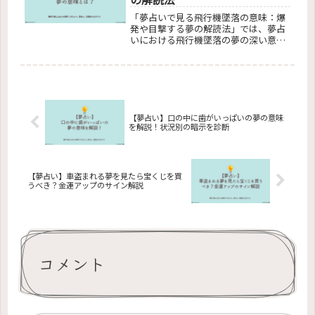
「夢占いで見る飛行機墜落の意味：爆
発や目撃する夢の解読法」では、夢占
いにおける飛行機墜落の夢の深い意味
を解析。なぜこの夢を見るのか、目撃
や爆発が示す心理的メッセージ、宝く
じやスピリチュアルな視点からの解釈
を探ります。恐怖を乗り越え、前向き
なメッセージを見出すためのヒントを
提供し、夢占いを通して自己理解を深
める方法を紹介します。夢の中での飛
【夢占い】口の中に歯がいっぱいの夢の意味
を解説！状況別の暗示を診断
行機墜落が現実生活に与える影響を探
ることで、読者の悩みや疑問を解決に
導く内容を提供。
【夢占い】車盗まれる夢を見たら宝くじを買
うべき？金運アップのサイン解説
コメント