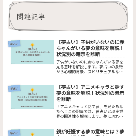
関連記事
【夢占い】子供がいないのに赤
夢占い
ちゃんがいる夢の意味を解説！
状況別の暗示を診断
子供がいないのに赤ちゃんがいる夢を
見る意味を解説します。夢占いの象徴
から心理的背景、スピリチュアルなメ
ッセージまで、夢のメッセージを簡単
に理解できるようにします。新しい始
【夢占い】アニメキャラと話す
まりや自己成長のヒントが隠されてい
夢占い
るかもしれません。夢からのメッセー
夢の意味を解説！状況別の暗示
ジを受け取り、自己理解を深めましょ
を診断
う。
「アニメキャラと話す夢」を見たあな
たへ！この記事では、夢占いと現実世
界の関連性を解説します。夢に現れる
アニメキャラクターの心理的意味か
ら、夢と現実の感情のリンク、夢と現
親が妊娠する夢の意味とは？夢
実のバランスの取り方まで、夢の中の
夢占い
アニメキャラクターとの交流が私たち