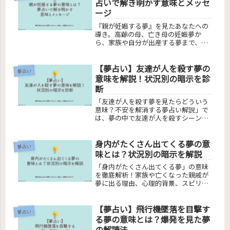
占いで解き明かす意味とメッセ
の心理や現実生活にどのように影響し
ージ
ているかを深く掘り下げます。夢の中
での体験が現実世界でどのように反映
『親が妊娠する夢』を見たあなたへの
されるのかを理解し、新たな心理的な
導き。高齢の母、亡き母の妊娠夢か
洞察を得ましょう。
ら、家族や自分が出産する夢まで、夢
占いでの意味を解明。夢が伝えるメッ
セージを探る記事で、あなたの疑問に
【夢占い】友達が人を殺す夢の
答え、心のモヤモヤを晴らします。
夢占い
意味を解説！状況別の暗示を診
断
「友達が人を殺す夢を見たらどういう
意味？不安を解消する夢占い解説」で
は、夢の中で友達が人を殺すシーンの
心理的意味を掘り下げます。夢での殺
害行為が示す深層心理、他人が夢で人
身内がたくさん出てくる夢の意
を殺す心理、殺害方法の種類と意味、
夢占い
そして夢での殺人後の感情の解釈を解
味とは？状況別の暗示を解説
説。読者の不安を解消し、夢のメッセ
「身内がたくさん出てくる夢」の意味
ージを明らかにします。
を徹底解析！家族や亡くなった親戚が
夢に出る理由、心理的背景、スピリチ
ュアルなメッセージを分かりやすく解
説します。あなたの夢が伝える深い意
【夢占い】飛行機墜落を目撃す
味を理解し、心の平穏を取り戻しまし
夢占い
ょう。
る夢の意味とは？爆発を見た夢
の解読法