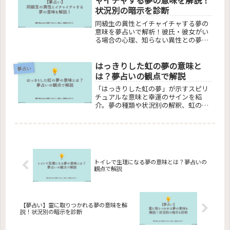
ャイチャする夢の意味を解説！
状況別の暗示を診断
同級生の異性とイチャイチャする夢の
意味を夢占いで解析！彼氏・彼女がい
る場合の心理、知らない異性との夢の
背景、そして同級生との関係性を反映
する夢の解釈まで、読者の深層心理を
はっきりした虹の夢の意味と
探り、夢のメッセージを明らかにしま
夢占い
す。この記事で、あなたの夢が持つ秘
は？夢占いの観点で解説
密を解き明かしましょう。
「はっきりした虹の夢」が示すスピリ
チュアルな意味と幸運のサインを紹
介。夢の種類や状況別の解釈、虹の夢
を見た後の影響や今後の展望を掘り下
げます。日常生活における対処法やヒ
ントも提供し、夢占いを通して人生へ
の洞察を深める内容を提供します。
トイレで生理になる夢の意味とは？夢占いの
観点で解説
【夢占い】霊に取りつかれる夢の意味を解
説！状況別の暗示を診断