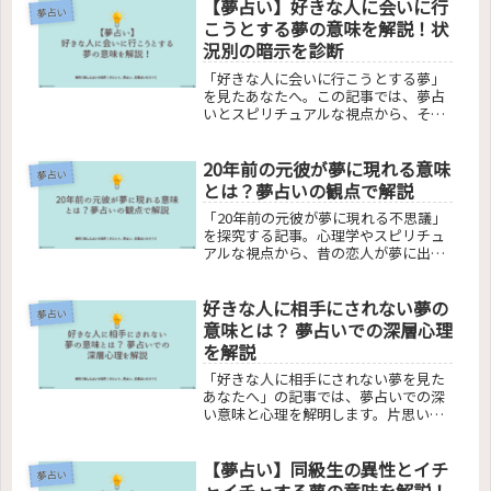
【夢占い】好きな人に会いに行
者の疑問を解決します。夢を理解し、
夢占い
自分の夢に新たな意味を見出す手助け
こうとする夢の意味を解説！状
をする内容です。
況別の暗示を診断
「好きな人に会いに行こうとする夢」
を見たあなたへ。この記事では、夢占
いとスピリチュアルな視点から、その
夢が持つ深い意味を探求します。夢の
中での好きな人の象徴、夢と現実の恋
20年前の元彼が夢に現れる意味
愛の関連性、そして夢での再会が教え
夢占い
るメッセージについて、簡潔かつわか
とは？夢占いの観点で解説
りやすい言葉で解説。読者の疑問を解
「20年前の元彼が夢に現れる不思議」
消し、夢のメッセージを理解する手助
を探究する記事。心理学やスピリチュ
けをします。
アルな視点から、昔の恋人が夢に出て
くる理由を解析。既婚者や未練がない
場合の夢の意味、トラウマとしての夢
好きな人に相手にされない夢の
解釈、現実生活への影響を明らかにし
夢占い
ます。読者が自分自身の夢と向き合
意味とは？ 夢占いでの深層心理
い、過去の恋愛から学ぶことを目指し
を解説
ます。
「好きな人に相手にされない夢を見た
あなたへ」の記事では、夢占いでの深
い意味と心理を解明します。片思いの
ストレス、異性の態度、そして無視さ
れる夢の背後にある感情や対処法を探
【夢占い】同級生の異性とイチ
求。読むだけで心のもやもやが晴れ
夢占い
る、あなたの悩みに答える内容です。