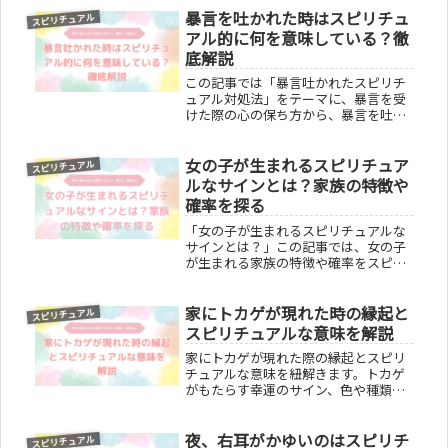
暴言を吐かれた時はスピリチュ
を見つけ、スズメとの関係を深める方
スピリチュアル
法を紹介します。
アル的に何を意味している？徹
底解説
この記事では「暴言吐かれたスピリチ
ュアル対処法」をテーマに、暴言を受
けた際の心の保ち方から、暴言を吐く
人の心理、スピリチュアルな見方での
自己防衛方法までを解説します。暴言
女の子が生まれるスピリチュア
に対する最適な反応や、言葉の力を利
スピリチュアル
用したポジティブな自己浄化方法を提
ルなサインとは？家族の特徴や
供し、読者が内面的に成長するための
確率を探る
実践的アドバイスを紹介。暴言による
傷を癒やし、より強く前向きな自己へ
「女の子が生まれるスピリチュアルな
と成長するためのガイドとなる内容で
サインとは？」この記事では、女の子
す。
が生まれる家族の特徴や確率をスピリ
チュアルな視点と科学的根拠を交えて
探ります。ジンクスと妊娠中のサイ
家にトカゲが現れた時の縁起と
ン、食生活の影響、家系や遺伝の役割
スピリチュアル
についても詳しく解説。女の子を育て
スピリチュアルな意味を解説
る家庭の日常や心理的側面も掘り下
家にトカゲが現れた際の縁起とスピリ
げ、読者が性別に関する疑問や悩みを
チュアルな意味を紐解きます。トカゲ
解消できる内容を提供します。
がもたらす幸運のサイン、色や種類に
よるメッセージ、そしてトカゲとの上
手な付き合い方まで、読むことであな
夜、右耳がかゆいのはスピリチ
たの悩みが解消され、トカゲとの共生
スピリチュアル