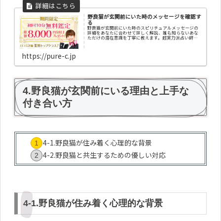
野良猫が玄関前にいた時のメッセージを確認す
る
野良猫が玄関前にいた時のスピリチュアルメッセージの
詳細をあなたに合わせて詳しく解説、誰も知らないあな
ただけの潜在意識を丁寧に教えます。超実力派占い師の
一覧、その他、ペンデュラム・エネルギー調整・エネル
ギー診断・チャクラ診断・カラー診断・祈願・祈祷・縁
結び・姓名判断・オーラ診断・コーチングなど、成功に
https://pure-c.jp
導くお告げを今すぐ聞けます
4.野良猫が玄関前にいる理由と上手な
付き合い方
4-1.野良猫が住み着く心理的な背景
4-2.野良猫と共生するための優しい対応
4-1.野良猫が住み着く心理的な背景