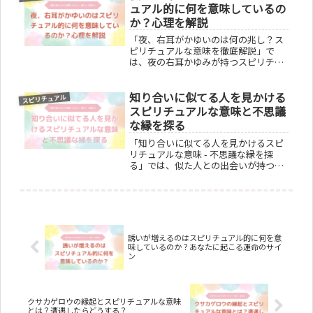
方法を理解できる内容です。
ュアル的に何を意味しているの
か？心理を解説
「夜、右耳がかゆいのは何の兆し？ス
ピリチュアルな意味を徹底解説」で
は、夜の右耳かゆみが持つスピリチュ
アルなメッセージを紐解きます。恋愛
運との関連や金運についてのジンク
知り合いに似てる人を見かける
ス、そして実践的な対処法まで、この
スピリチュアル
記事で右耳のかゆみの謎に迫ります。
スピリチュアルな意味と不思議
夜の不思議な体験に隠された意味を探
な縁を探る
求し、読者の疑問に答える内容を展開
します。
「知り合いに似てる人を見かけるスピ
リチュアルな意味 - 不思議な縁を探
る」では、似た人との出会いが持つ深
い心理的、スピリチュアルな意味を探
求します。好きな人や亡くなった人に
似た人との遭遇がもたらすメッセー
ジ、ツインレイとの関連性、そしてそ
うした遭遇にどう対応すべきかを分か
りやすく解説。スピリチュアルな繋が
誘いが増えるのはスピリチュアル的に何を意
りを感じる出会いが私たちに与える影
味しているのか？あなたに起こる運命のサイ
響とは？この記事であなたの疑問を解
ン
決します。
クサカゲロウの縁起とスピリチュアルな意味
とは？遭遇したらどうする？