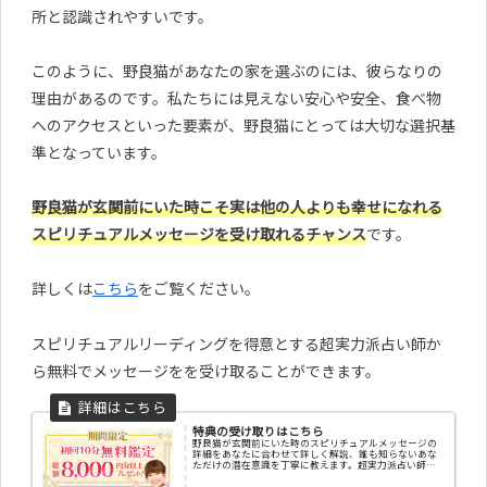
所と認識されやすいです。
このように、野良猫があなたの家を選ぶのには、彼らなりの
理由があるのです。私たちには見えない安心や安全、食べ物
へのアクセスといった要素が、野良猫にとっては大切な選択基
準となっています。
野良猫が玄関前にいた時こそ実は他の人よりも幸せになれる
スピリチュアルメッセージを受け取れるチャンス
です。
詳しくは
こちら
をご覧ください。
スピリチュアルリーディングを得意とする超実力派占い師か
ら無料でメッセージをを受け取ることができます。
特典の受け取りはこちら
野良猫が玄関前にいた時のスピリチュアルメッセージの
詳細をあなたに合わせて詳しく解説、誰も知らないあな
ただけの潜在意識を丁寧に教えます。超実力派占い師の
一覧、その他、ペンデュラム・エネルギー調整・エネル
ギー診断・チャクラ診断・カラー診断・祈願・祈祷・縁