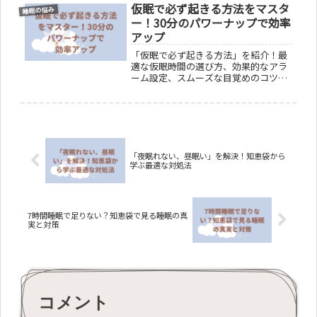
仮眠で必ず起きる方法をマスタ
な回復方法、そして早起きの心理的効
睡眠の悩み
果を活かす方法まで、忙しい現代人の
ー！30分のパワーナップで効率
ための簡単で効果的な早起きテクニッ
アップ
クを紹介。朝を快適に迎えるための習
慣化の秘訣を、この記事で探求しまし
「仮眠で必ず起きる方法」を紹介！最
ょう。
適な仮眠時間の選び方、効果的なアラ
ーム設定、スムーズな目覚めのコツを
解説。短時間睡眠で心身をリフレッシ
ュし、日々の効率をアップさせる方法
をご紹介します。仮眠のメリットと上
手な取り方を学び、快適な日々を送り
ましょう。
「夜眠れない、昼眠い」を解決！知恵袋から
学ぶ最適な対処法
7時間睡眠で足りない？知恵袋で見る睡眠の真
実と対策
コメント