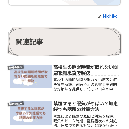
Michiko
関連記事
高校生の睡眠時間が取れない問
睡眠の悩み
題を知恵袋で解決
高校生の睡眠時間が取れない原因と解
決策を解説。睡眠不足の影響と実践的
な対策法を提供し、忙しい日々の中で
も質の高い睡眠を確保する方法をアド
バイス。健康的な学生生活を送るため
禁煙すると眠気がやばい？知恵
の実用的な情報を網羅。高校生の睡眠
睡眠の悩み
時間に関する悩みを解消し、活力ある
袋でも話題の対策方法
毎日をサポートします。
禁煙による眠気の原因と対策を解説。
眠気のピーク時期、離脱症状への対処
法、日常でできる対策、禁煙がもたら