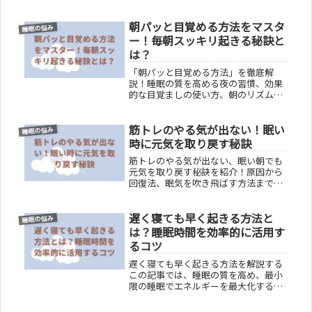
すデトックス効果について分かりやす
く説明します。実体験に基づくアドバ
朝パッと目覚める方法をマスタ
イスで禁煙中の眠気を乗り切るヒント
睡眠の悩み
を提供。
ー！毎朝スッキリ起きる秘訣と
は？
「朝パッと目覚める方法」を徹底解
説！睡眠の質を高める夜の習慣、効果
的な目覚ましの使い方、朝のリズムの
作り方を紹介。低血圧や学生の早起き
対策、目覚めをサポートする食事とサ
筋トレのやる気が出ない！眠い
プリ、睡眠の質を向上させるメンタル
睡眠の悩み
テクニックまで。スッキリとした目覚
時に元気を取り戻す秘訣
めで一日を始めるための具体的な方法
筋トレのやる気が出ない、眠い朝でも
と心理的アプローチを提案します。
元気を取り戻す秘訣を紹介！原因から
回復法、眠気を吹き飛ばす方法まで、
筋トレのやる気を引き出す実践的なア
プローチを解説します。疲れた身体を
遅く寝ても早く起きる方法と
癒し、毎日を元気に過ごすためのヒン
睡眠の悩み
トが満載です。
は？睡眠時間を効率的に活用す
るコツ
遅く寝ても早く起きる方法を解説する
この記事では、睡眠の質を高め、最小
限の睡眠でエネルギーを最大化するコ
ツを提供します。実用的な目覚まし
法、健康と少ない睡眠の両立、効率的