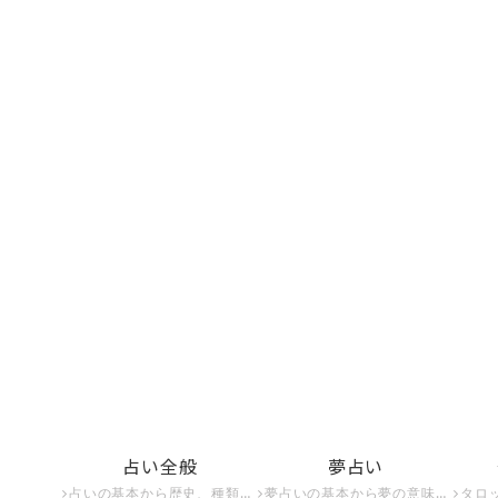
占い全般
夢占い
占いの基本から歴史、種類までを詳しく解説。占いの世界を深く知りたい方必見のコンテンツが満載です。
夢占いの基本から夢の意味、夢占いで未来を予知する方法までを紹介。夢占いで未来を知りたい方はこちら。
タロット占いの基本から